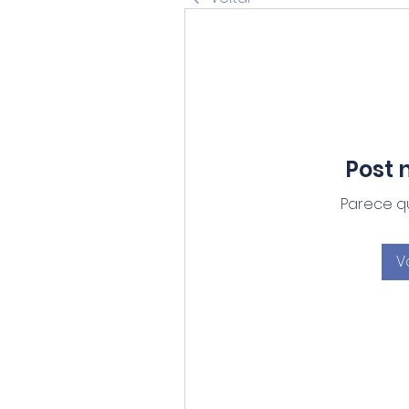
Post 
Parece qu
V