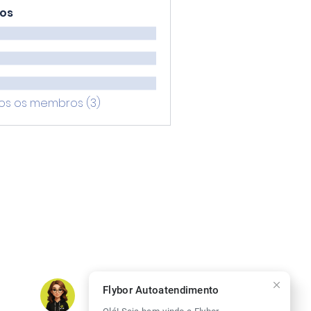
os
os os membros (3)
Flybor Autoatendimento