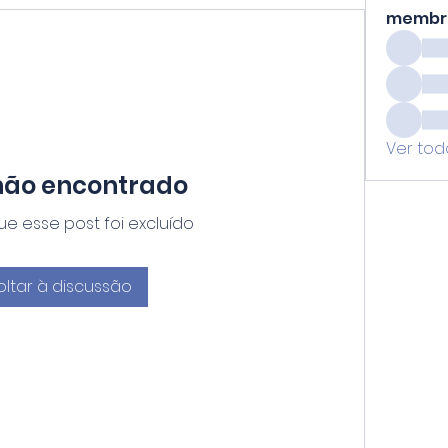
membr
Ver tod
não encontrado
e esse post foi excluído
oltar à discussão